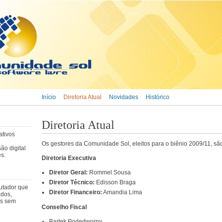
Início
Diretoria Atual
Novidades
Histórico
Diretoria Atual
ativos
Os gestores da Comunidade Sol, eleitos para o biênio 2009/11, sã
ão digital
es.
Diretoria Executiva
Diretor Geral:
Rommel Sousa
Diretor Técnico:
Edisson Braga
utador que
Diretor Financeiro:
Amandia Lima
ados,
os sem
Conselho Fiscal
Bartek Podedworny