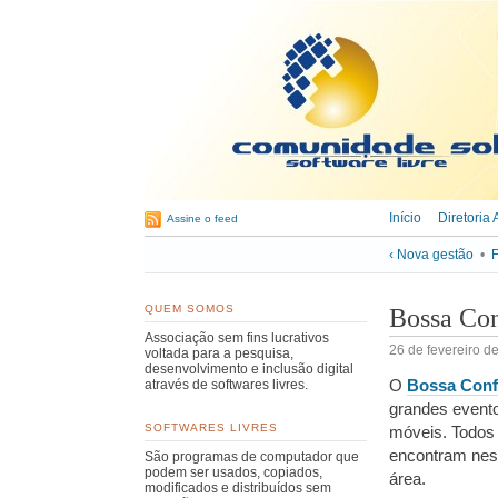
Início
Diretoria 
Assine o feed
‹ Nova gestão
•
F
QUEM SOMOS
Bossa Co
Associação sem fins lucrativos
26 de fevereiro d
voltada para a pesquisa,
desenvolvimento e inclusão digital
O
Bossa Conf
através de softwares livres.
grandes evento
SOFTWARES LIVRES
móveis. Todos 
encontram ness
São programas de computador que
podem ser usados, copiados,
área.
modificados e distribuídos sem