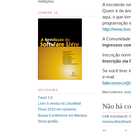
restrições.
A excelente no
Quem é da áre
COMPRE JÁ
aqui, o que to
programação a
http://www.bo
A Comunidade S
ingressos co
Inscrição norm
Inscrição via
Se você tiver 
e-mail
faleconosco@c
NOVIDADES
Marcadores:
eve
Fasol 2.0
Livro à venda na LinuxMall
Não há co
Flisol 2010 em números
Bossa Conference em Manaus
Link trackback:
h
Nova gestão
manaus/trackback