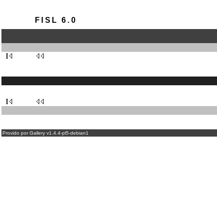
FISL 6.0
Provido por Gallery v1.4.4-pl5-debian1