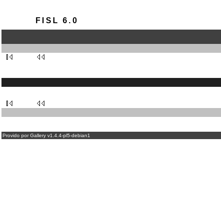
FISL 6.0
Provido por Gallery v1.4.4-pl5-debian1