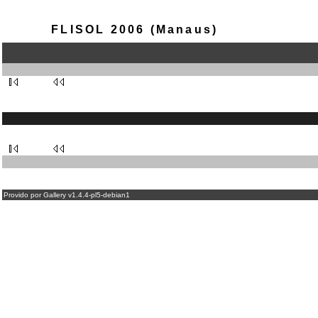
FLISOL 2006 (Manaus)
Provido por Gallery v1.4.4-pl5-debian1