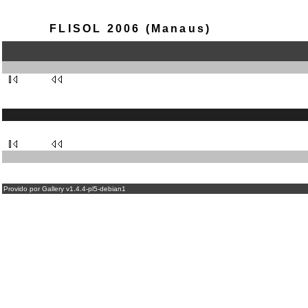
FLISOL 2006 (Manaus)
Provido por Gallery v1.4.4-pl5-debian1