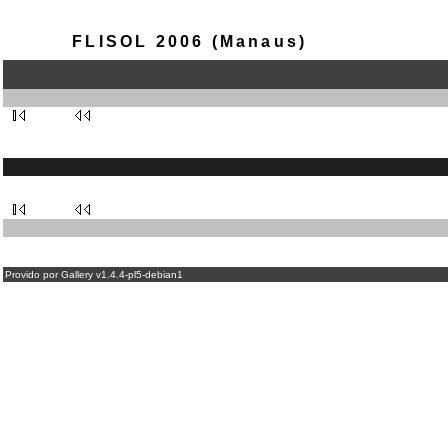
FLISOL 2006 (Manaus)
Provido por Gallery v1.4.4-pl5-debian1