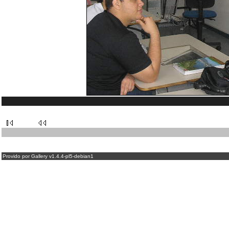
Provido por Gallery v1.4.4-pl5-debian1