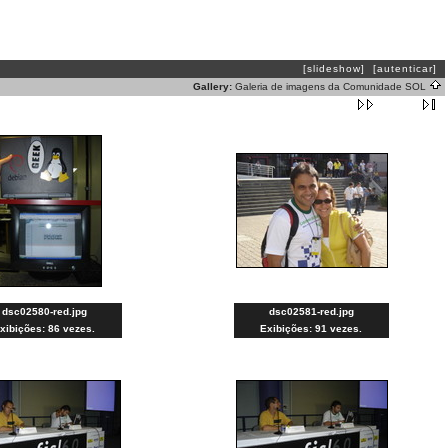
[slideshow]
[autenticar]
Gallery:
Galeria de imagens da Comunidade SOL
dsc02580-red.jpg
dsc02581-red.jpg
xibições: 86 vezes.
Exibições: 91 vezes.