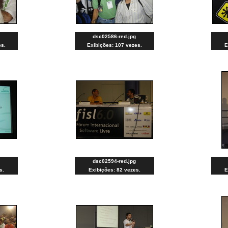
dsc02586-red.jpg
es.
Exibições: 107 vezes.
E
dsc02594-red.jpg
s.
Exibições: 82 vezes.
E