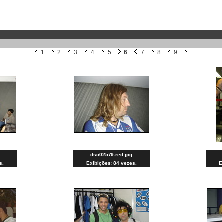
1
2
3
4
5
6
7
8
9
dsc02579-red.jpg
s.
Exibições: 84 vezes.
E