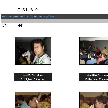
FISL 6.0
161 imagens neste álbum em 9 páginas
dsc02576-red.jpg
dsc02577-red.jpg
Exibições: 93 vezes.
Exibições: 81 veze