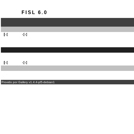
FISL 6.0
Provido por Gallery v1.4.4-pl5-debian1