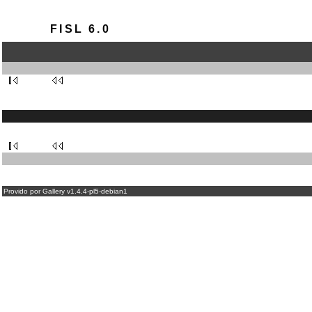
FISL 6.0
Provido por Gallery v1.4.4-pl5-debian1