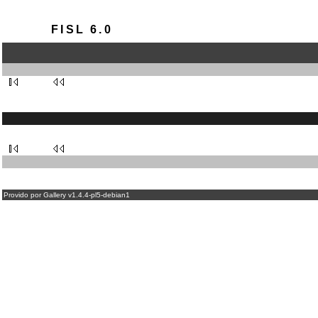
FISL 6.0
Provido por Gallery v1.4.4-pl5-debian1