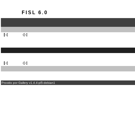
FISL 6.0
Provido por Gallery v1.4.4-pl5-debian1