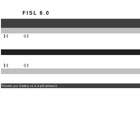
FISL 6.0
Provido por Gallery v1.4.4-pl5-debian1