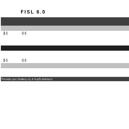
FISL 6.0
Provido por Gallery v1.4.4-pl5-debian1