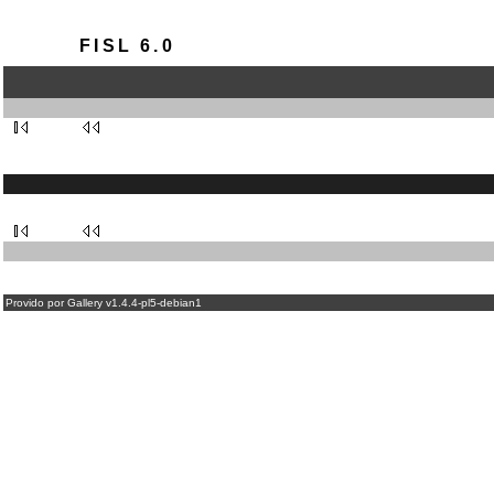
FISL 6.0
Provido por Gallery v1.4.4-pl5-debian1