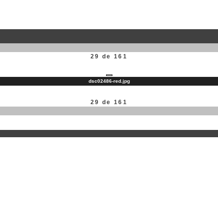
29 de 161
dsc02486-red.jpg
29 de 161