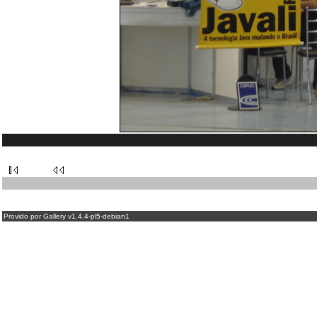
Provido por Gallery v1.4.4-pl5-debian1