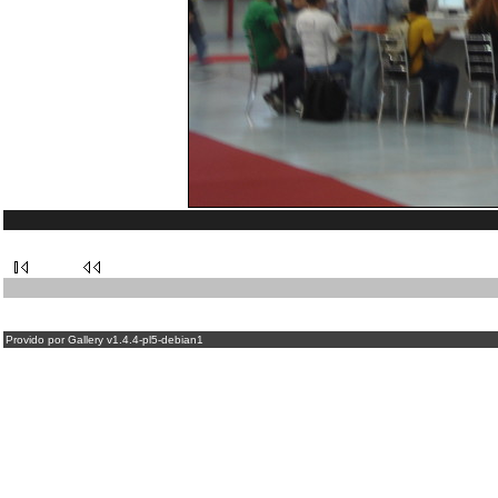
Provido por Gallery v1.4.4-pl5-debian1