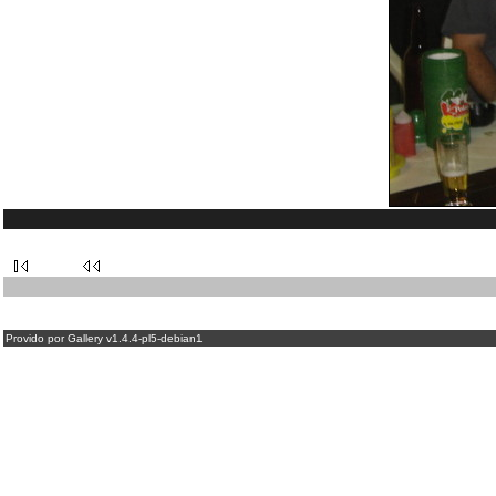
Provido por Gallery v1.4.4-pl5-debian1