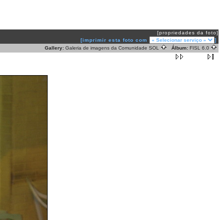
[propriedades da foto]
[imprimir esta foto com
]
Gallery:
Galeria de imagens da Comunidade SOL
Álbum:
FISL 6.0