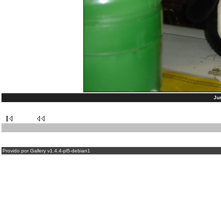
Ju
Provido por Gallery v1.4.4-pl5-debian1