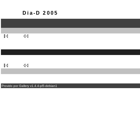
Dia-D 2005
Provido por Gallery v1.4.4-pl5-debian1