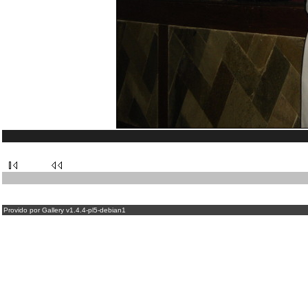
Provido por Gallery v1.4.4-pl5-debian1