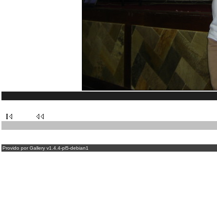
Provido por Gallery v1.4.4-pl5-debian1