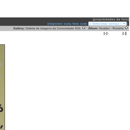
[propriedades da foto]
[imprimir esta foto com
]
Gallery:
Galeria de imagens da Comunidade SOL
Álbum:
Atualtec - Roraima