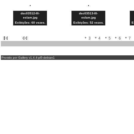
dsc03512-III-
dsc03513-III-
eslam.jpg
eslam.jpg
Exibições: 60 vezes.
Exibições: 52 vezes.
E
3
4
5
6
7
Provido por Gallery v1.4.4-pl5-debian1