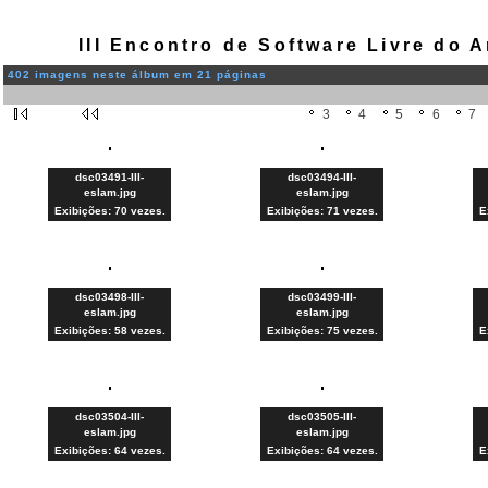
III Encontro de Software Livre do
402 imagens neste álbum em 21 páginas
3
4
5
6
7
dsc03491-III-
dsc03494-III-
eslam.jpg
eslam.jpg
Exibições: 70 vezes.
Exibições: 71 vezes.
E
dsc03498-III-
dsc03499-III-
eslam.jpg
eslam.jpg
Exibições: 58 vezes.
Exibições: 75 vezes.
E
dsc03504-III-
dsc03505-III-
eslam.jpg
eslam.jpg
Exibições: 64 vezes.
Exibições: 64 vezes.
E