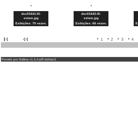
dsc03441-III-
dsc03442-III-
eslam.jpg
eslam.jpg
Exibições: 70 vezes.
Exibições: 66 vezes.
E
1
2
3
4
Provido por Gallery v1.4.4-pl5-debian1