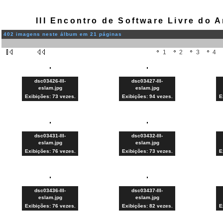
III Encontro de Software Livre do
402 imagens neste álbum em 21 páginas
1
2
3
4
dsc03426-III-
dsc03427-III-
eslam.jpg
eslam.jpg
Exibições: 73 vezes.
Exibições: 94 vezes.
E
dsc03431-III-
dsc03432-III-
eslam.jpg
eslam.jpg
Exibições: 76 vezes.
Exibições: 73 vezes.
E
dsc03436-III-
dsc03437-III-
eslam.jpg
eslam.jpg
Exibições: 76 vezes.
Exibições: 82 vezes.
E