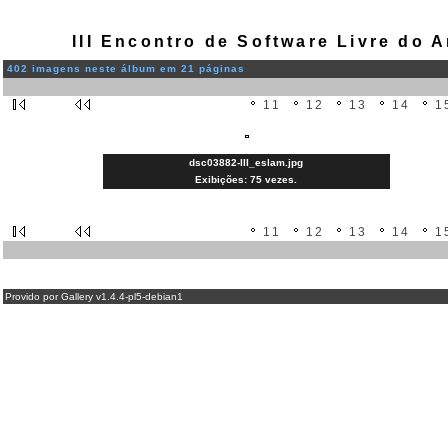
III Encontro de Software Livre do
402 imagens neste álbum em 21 páginas
11
12
13
14
1
dsc03882-III_eslam.jpg
Exibições: 75 vezes.
11
12
13
14
1
Provido por Gallery v1.4.4-pl5-debian1