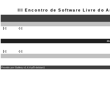
III Encontro de Software Livre do
ds
Provido por Gallery v1.4.4-pl5-debian1