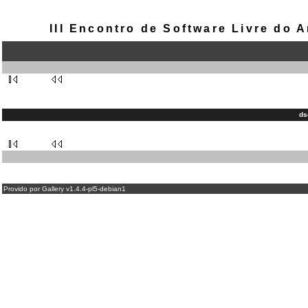
III Encontro de Software Livre do
ds
Provido por Gallery v1.4.4-pl5-debian1