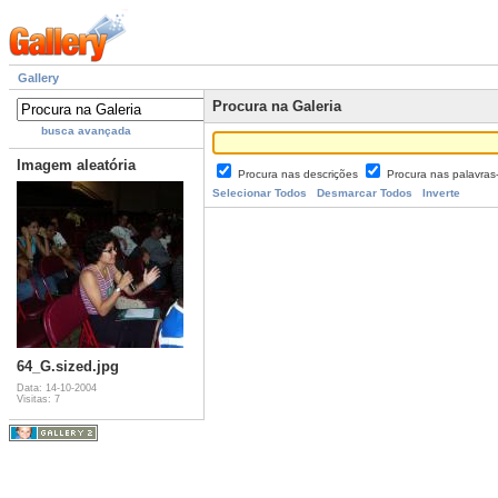
Gallery
Procura na Galeria
busca avançada
Imagem aleatória
Procura nas descrições
Procura nas palavra
Selecionar Todos
Desmarcar Todos
Inverte
64_G.sized.jpg
Data: 14-10-2004
Visitas: 7