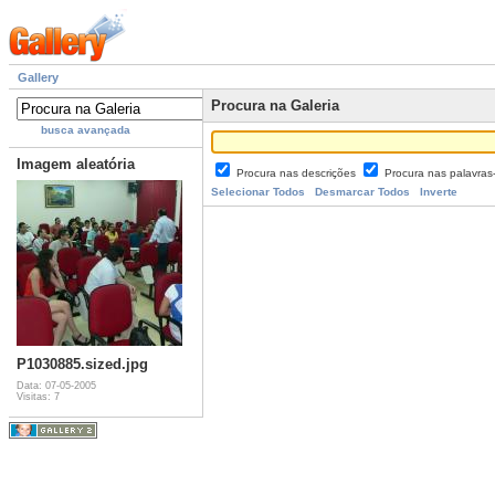
Gallery
Procura na Galeria
busca avançada
Imagem aleatória
Procura nas descrições
Procura nas palavra
Selecionar Todos
Desmarcar Todos
Inverte
P1030885.sized.jpg
Data: 07-05-2005
Visitas: 7