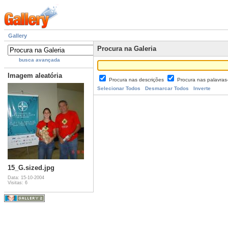
Gallery
Procura na Galeria
busca avançada
Imagem aleatória
Procura nas descrições
Procura nas palavra
Selecionar Todos
Desmarcar Todos
Inverte
15_G.sized.jpg
Data: 15-10-2004
Visitas: 6