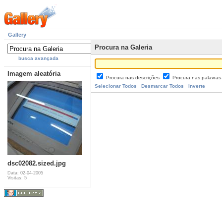
Gallery
Procura na Galeria
busca avançada
Imagem aleatória
Procura nas descrições
Procura nas palavra
Selecionar Todos
Desmarcar Todos
Inverte
dsc02082.sized.jpg
Data: 02-04-2005
Visitas: 5