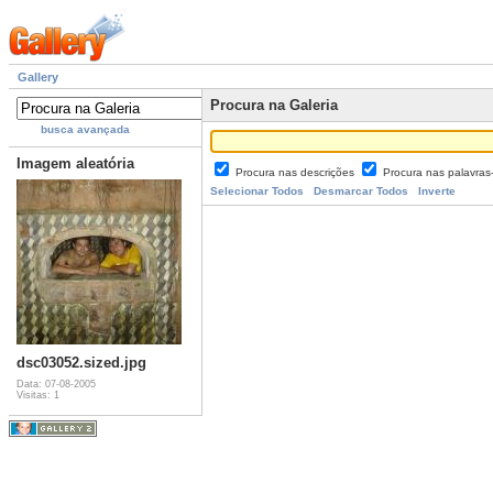
Gallery
Procura na Galeria
busca avançada
Imagem aleatória
Procura nas descrições
Procura nas palavra
Selecionar Todos
Desmarcar Todos
Inverte
dsc03052.sized.jpg
Data: 07-08-2005
Visitas: 1