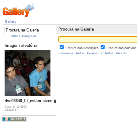
Gallery
Procura na Galeria
busca avançada
Imagem aleatória
Procura nas descrições
Procura nas palavra
Selecionar Todos
Desmarcar Todos
Inverte
dsc03640_III_eslam.sized.jpg
Data: 14-10-2005
Visitas: 6