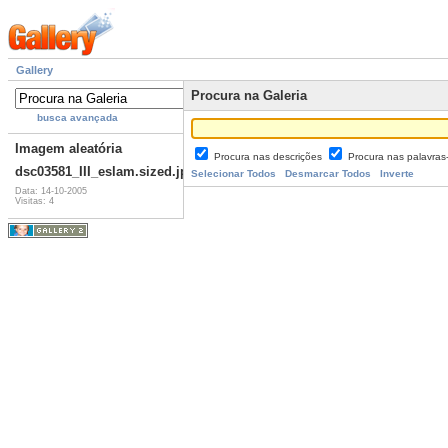
Gallery
Procura na Galeria
busca avançada
Imagem aleatória
Procura nas descrições
Procura nas palavra
dsc03581_III_eslam.sized.jpg
Selecionar Todos
Desmarcar Todos
Inverte
Data: 14-10-2005
Visitas: 4