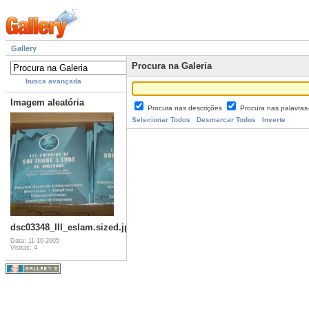
Gallery
Procura na Galeria
busca avançada
Imagem aleatória
Procura nas descrições
Procura nas palavra
Selecionar Todos
Desmarcar Todos
Inverte
dsc03348_III_eslam.sized.jpg
Data: 11-10-2005
Visitas: 4