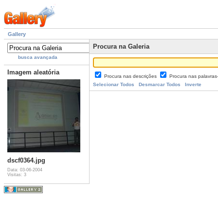
Gallery
Procura na Galeria
busca avançada
Imagem aleatória
Procura nas descrições
Procura nas palavra
Selecionar Todos
Desmarcar Todos
Inverte
dscf0364.jpg
Data: 03-06-2004
Visitas: 3