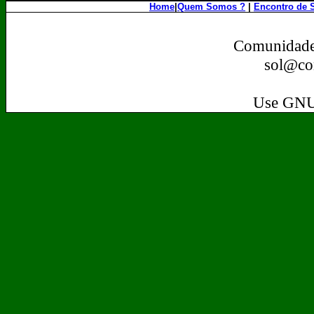
Home
|
Quem Somos ?
|
Encontro de 
Comunidade
sol@co
Use GNU/