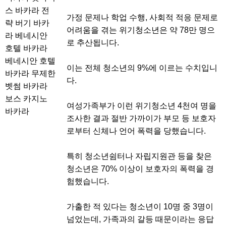
스 바카라 전
가정 문제나 학업 수행, 사회적 적응 문제로
략 버기 바카
어려움을 겪는 위기청소년은 약 78만 명으
라 베네시안
로 추산됩니다.
호텔 바카라
베네시안 호텔
이는 전체 청소년의 9%에 이르는 수치입니
바카라 무제한
다.
벳썸 바카라
보스 카지노
여성가족부가 이런 위기청소년 4천여 명을
바카라
조사한 결과 절반 가까이가 부모 등 보호자
로부터 신체나 언어 폭력을 당했습니다.
특히 청소년쉼터나 자립지원관 등을 찾은
청소년은 70% 이상이 보호자의 폭력을 경
험했습니다.
가출한 적 있다는 청소년이 10명 중 3명이
넘었는데, 가족과의 갈등 때문이라는 응답